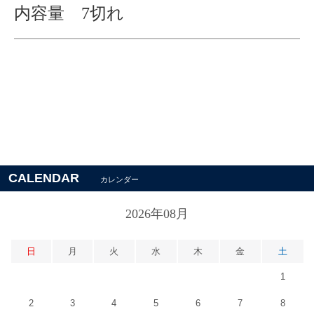
内容量 7切れ
CALENDAR
カレンダー
2026年08月
日
月
火
水
木
金
土
1
2
3
4
5
6
7
8